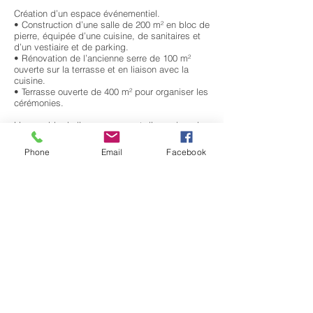
Création d’un espace événementiel.
• Construction d’une salle de 200 m² en bloc de
pierre, équipée d’une cuisine, de sanitaires et
d’un vestiaire et de parking.
• Rénovation de l’ancienne serre de 100 m²
ouverte sur la terrasse et en liaison avec la
cuisine.
• Terrasse ouverte de 400 m² pour organiser les
cérémonies.
L’ensemble de l’espace permet d’organiser des
cérémonies et des réunions d’entreprises.
Il est complété par des hébergements
Phone
Email
Facebook
permettant d’accueillir jusqu’à 55 personnes.
RETOUR A LA LISTE DES PROJETS
04 67 80 01 96
mettreocarre@orange.fr
Mentions Légales